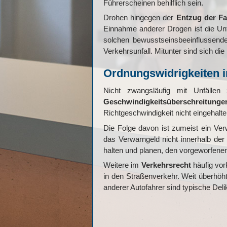
Führerscheinen behilflich sein.
Drohen hingegen der
Entzug der Fa
Einnahme anderer Drogen ist die Un
solchen bewusstseinsbeeinflussende
Verkehrsunfall. Mitunter sind sich di
Ordnungswidrigkeiten i
Nicht zwangsläufig mit Unfäll
Geschwindigkeitsüberschreitunge
Richtgeschwindigkeit nicht eingehalte
Die Folge davon ist zumeist ein V
das Verwarngeld nicht innerhalb de
halten und planen, den vorgeworfenen
Weitere im
Verkehrsrecht
häufig vor
in den Straßenverkehr. Weit überhöh
anderer Autofahrer sind typische Deli