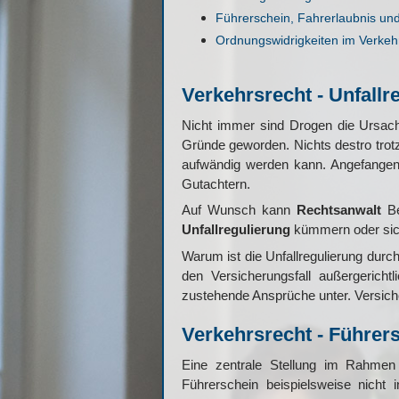
Führerschein, Fahrerlaubnis un
Ordnungswidrigkeiten im Verkehr
Verkehrsrecht - Unfall
Nicht immer sind Drogen die Ursac
Gründe geworden. Nichts destro trotz 
aufwändig werden kann. Angefangen b
Gutachtern.
Auf Wunsch kann
Rechtsanwalt
Be
Unfallregulierung
kümmern oder sich
Warum ist die Unfallregulierung dur
den Versicherungsfall außergericht
zustehende Ansprüche unter. Versiche
Verkehrsrecht - Führer
Eine zentrale Stellung im Rahme
Führerschein beispielsweise nicht