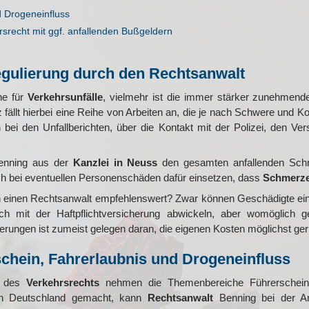
d Drogeneinfluss
srecht mit ggf. anfallenden Bußgeldern
regulierung durch den Rechtsanwalt
he für
Verkehrsunfälle
, vielmehr ist die immer stärker zunehmende
fällt hierbei eine Reihe von Arbeiten an, die je nach Schwere und Ko
ei den Unfallberichten, über die Kontakt mit der Polizei, den Ver
nning aus der
Kanzlei in Neuss
den gesamten anfallenden Schr
 bei eventuellen Personenschäden dafür einsetzen, dass
Schmerze
ch einen Rechtsanwalt empfehlenswert? Zwar können Geschädigte ei
lich mit der Haftpflichtversicherung abwickeln, aber womöglich
rungen ist zumeist gelegen daran, die eigenen Kosten möglichst geri
schein, Fahrerlaubnis und Drogeneinfluss
n des
Verkehrsrechts
nehmen die Themenbereiche Führerschein 
 in Deutschland gemacht, kann
Rechtsanwalt
Benning bei der A