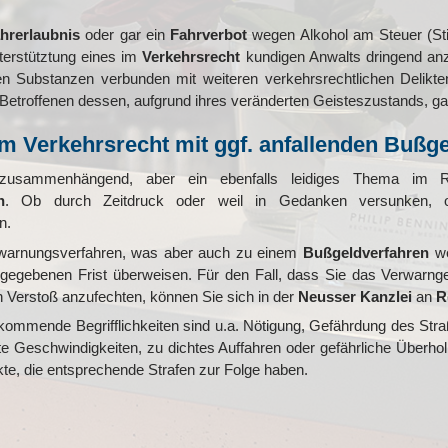
hrerlaubnis
oder gar ein
Fahrverbot
wegen Alkohol am Steuer (St
terstütztung eines im
Verkehrsrecht
kundigen Anwalts dringend anzu
n Substanzen verbunden mit weiteren verkehrsrechtlichen Delikt
e Betroffenen dessen, aufgrund ihres veränderten Geisteszustands, ga
m Verkehrsrecht mit ggf. anfallenden Bußg
en zusammenhängend, aber ein ebenfalls leidiges Thema i
n
. Ob durch Zeitdruck oder weil in Gedanken versunken, 
n.
erwarnungsverfahren, was aber auch zu einem
Bußgeldverfahren
we
r gegebenen Frist überweisen. Für den Fall, dass Sie das Verwarng
 Verstoß anzufechten, können Sie sich in der
Neusser Kanzlei
an
R
kommende Begrifflichkeiten sind u.a. Nötigung, Gefährdung des Straß
te Geschwindigkeiten, zu dichtes Auffahren oder gefährliche Überh
kte, die entsprechende Strafen zur Folge haben.