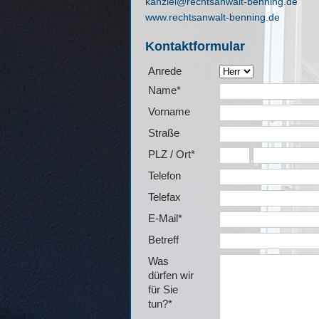
kanzlei@rechtsanwalt-benning.de
www.rechtsanwalt-benning.de
Kontaktformular
Anrede
Name*
Vorname
Straße
PLZ / Ort*
Telefon
Telefax
E-Mail*
Betreff
Was
dürfen wir
für Sie
tun?*